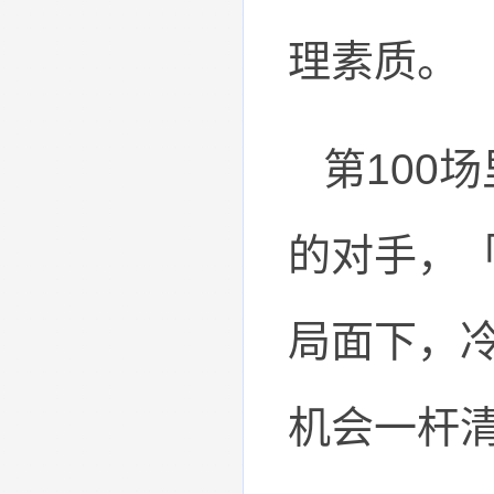
理素质。
第100
的对手，
局面下，
机会一杆清