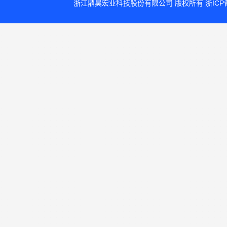
浙江鼎昊宏业科技股份有限公司 版权所有
浙ICP