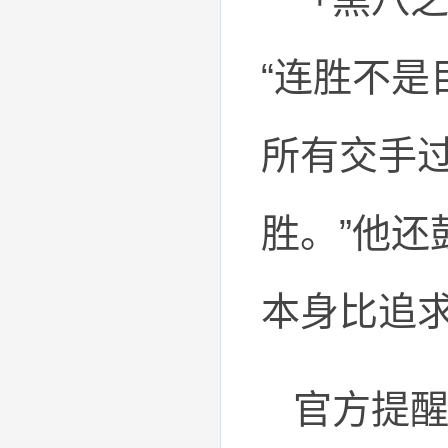
“连胜不
所有交手过
胜。”他
本身比追
官方提