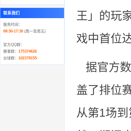
王」的玩家
联系我们
服务时间：
08:30-17:30
(周一至周五)
戏中首位
官方QQ群：
赛事群：
175374626
台球群：
102378155
据官方数
盖了排位
从第1场到