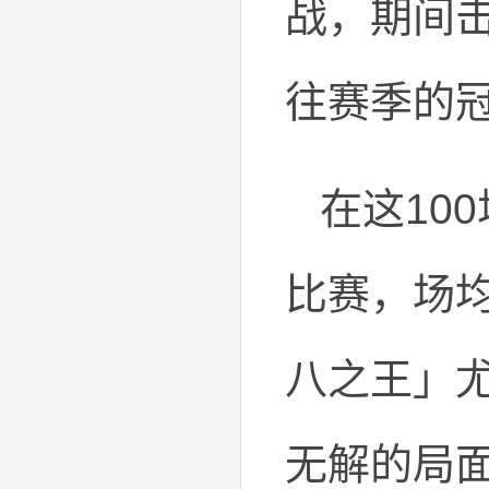
战，期间
往赛季的
在这10
比赛，场均
八之王」
无解的局