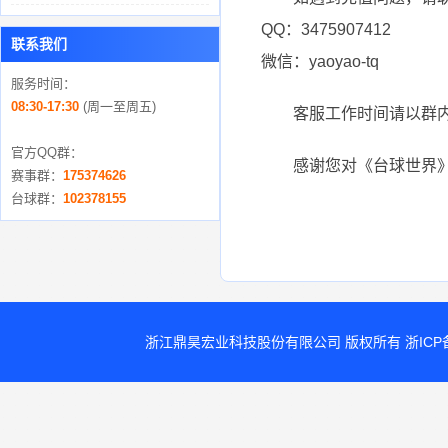
QQ：3475907412
联系我们
微信：yaoyao-tq
服务时间：
08:30-17:30
(周一至周五)
客服工作时间请以群
官方QQ群：
感谢您对《台球世界
赛事群：
175374626
台球群：
102378155
浙江鼎昊宏业科技股份有限公司 版权所有
浙ICP